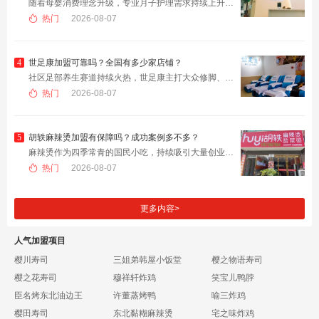
​随着母婴消费理念升级，专业月子护理需求持续上升，禧悦荟月子中心打造一站式母婴照护服务，吸引众多创业者咨询。意向投资者最为关心两大核心问题：禧悦荟月子中心加盟费多少？加盟流程分几步？
热门
2026-08-07
4
世足康加盟可靠吗？全国有多少家店铺？
​社区足部养生赛道持续火热，世足康主打大众修脚、足底理疗门店，成为不少中小创业者重点考察的项目。很多意向投资者存在两大核心疑问：世足康加盟可靠吗？全国有多少家店铺？
热门
2026-08-07
5
胡轶麻辣烫加盟有保障吗？成功案例多不多？
​麻辣烫作为四季常青的国民小吃，持续吸引大量创业者入局，胡轶麻辣烫凭借特色骨汤口味，成为不少意向加盟商重点考察的品牌。那么胡轶麻辣烫加盟有保障吗？成功案例多不多？
热门
2026-08-07
更多内容>
人气加盟项目
樱川寿司
三姐弟韩屋小饭堂
樱之物语寿司
樱之花寿司
穆祥轩炸鸡
笑宝儿鸭脖
臣名烤东北油边王
许董蒸烤鸭
喻三炸鸡
樱田寿司
东北黏糊麻辣烫
宅之味炸鸡