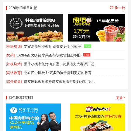
2026热门项目加盟
换一批
[英语培训]
艾宾浩斯智能教育 高效提升学习效率
[奶茶]
1/2tea茶饮欧包 水果茶与软欧包相互搭配
[铁板烧烤]
黑牛小镇市集烤肉加盟，发展潜力大客源广泛
[网络教育]
北京四中网校 让更多的孩子得到更好的教育
[课外辅导]
昂立国际教育依托昂立教育关注0-18岁幼少儿
特色推荐好项目
更多>