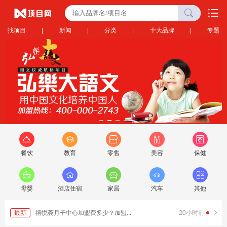
找项目
|
新闻
|
分类
|
十大品牌
|
专题
餐饮
教育
零售
美容
保健
母婴
酒店住宿
家居
汽车
其他
2小时前
最新
禧悦荟月子中心加盟费多少？加盟...
20小时前