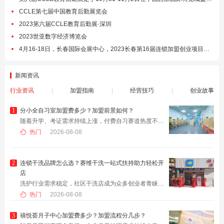
CCLE第七届中国教育后勤展览会
2023第六届CCLE教育后勤展·深圳
2023世亚数字经济博览会
4月16-18日，长春国际会展中心，2023长春第16届连锁加盟创业项目展览会
新闻资讯
行业资讯
|
加盟指南
|
经营技巧
|
创业故事
1
分小全自习室加盟费多少？加盟前景如何？
​随着升学、考证需求持续上涨，付费自习赛道热度不断提升，不少创业者看好自习室项目。传统自习室模式同质化严重、盈利渠道单一，越来越多人将目光投向智能化连锁自习室品牌，分小全自习室凭借AI智习模式脱颖而出。众多意向创业者十分关心：分小全自习室加盟费多少？加盟前景如何？
热门
2026-08-08
2
连锁干洗品牌怎么选？赛维干洗一站式扶持助力轻松开
店
​洗护行业需求稳定，社区干洗店成为众多创业者青睐的轻资产项目。但市面上干洗连锁品牌鱼龙混杂，不少创业者纠结：连锁干洗品牌怎么选？很多品牌宣传扶持完善，实际签约后却疏于跟进，让加盟商独自面对经营难题。
热门
2026-08-08
3
禧悦荟月子中心加盟费多少？加盟流程分几步？