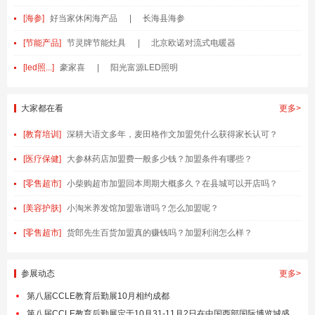
[海参]
好当家休闲海产品
|
长海县海参
[节能产品]
节灵牌节能灶具
|
北京欧诺对流式电暖器
[led照...]
豪家喜
|
阳光富源LED照明
大家都在看
更多>
[教育培训]
深耕大语文多年，麦田格作文加盟凭什么获得家长认可？
[医疗保健]
大参林药店加盟费一般多少钱？加盟条件有哪些？
[零售超市]
小柴购超市加盟回本周期大概多久？在县城可以开店吗？
[美容护肤]
小淘米养发馆加盟靠谱吗？怎么加盟呢？
[零售超市]
货郎先生百货加盟真的赚钱吗？加盟利润怎么样？
参展动态
更多>
第八届CCLE教育后勤展10月相约成都
第八届CCLE教育后勤展定于10月31-11月2日在中国西部国际博览城盛大举办！