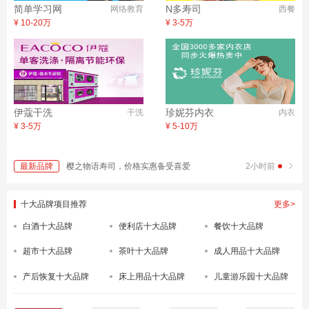
简单学习网
N多寿司
网络教育
西餐
¥ 10-20万
¥ 3-5万
伊蔻干洗
珍妮芬内衣
干洗
内衣
¥ 3-5万
¥ 5-10万
1小时前
最新品牌
樱之物语寿司，价格实惠备受喜爱
2小时前
樱
十大品牌项目推荐
更多>
白酒十大品牌
便利店十大品牌
餐饮十大品牌
超市十大品牌
茶叶十大品牌
成人用品十大品牌
产后恢复十大品牌
床上用品十大品牌
儿童游乐园十大品牌