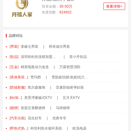
投资金额：
30-50万
查看详情>
热度指数：
924932
品牌对比
[男装]
拿破仑男装
|
帅肯迪尔男装
[饮品]
深圳轻松饮连锁加盟品牌
|
茶小开饮品
[五金]
精英电瓶动力改造
|
万霖智慧消防
[美体美容...]
梵玛西
|
雪肌妮丝|欧泉妮丝|兰黛之谜|艾斯欧迪|
[防辐射服]
凯尔森服饰
|
宜巢防辐射孕妇装
[ktv加...]
美景湾量贩式KTV
|
五月天KTV
[烧饼]
发面五香酥烧饼
|
马蹄烧饼
[汽车出租]
花生好车
|
优典专车
[即热式热...]
柯坦利热水循环系统
|
欧迅电器